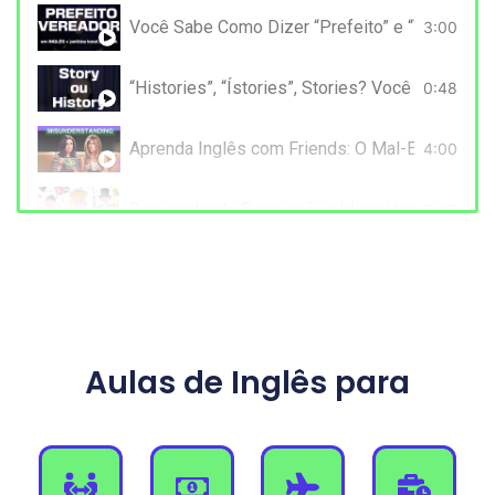
Você Sabe Como Dizer “Prefeito” e “Vereador”
3:00
“Histories”, “Ístories”, Stories? Você está fal
0:48
Aprenda Inglês com Friends: O Mal-Entendido 
4:00
Desvendando Expressões Idiomáticas em Inglê
2:33
Discurso Inspirador de Ian McKellen: Aprenda 
8:51
Aprenda Inglês com Denzel Washington: Lições
0:00
Aulas de Inglês para
Aprimore Seu Inglês com a Cena de Interrogat
0:00
Aprenda Inglês com Harry Potter: Mágica na A
9:10