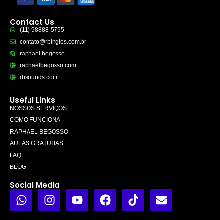
SMUG | TAKE IT DOWN | BOUNDARIES | English 
9:07
Contact Us
Inglês com Stranger Things FORLORN | CHAT
(11) 98888-5795
6:48
contato@rbingles.com.br
raphael.begosso
XMAS - SUPER | BROKE | LOOK BAD - Ingês c
4:05
raphaelbegosso.com
rbsounds.com
NEW YEAR’S RESOLUTIONS | GO OUT ON A LIMB
4:15
Useful Links
NOSSOS SERVIÇOS
TO TREAT | ON THE HOUSE | NEWLYWED - Ingl
1:20
COMO FUNCIONA
RAPHAEL BEGOSSO
AULAS GRATUITAS
FAQ
BLOG
Social Media